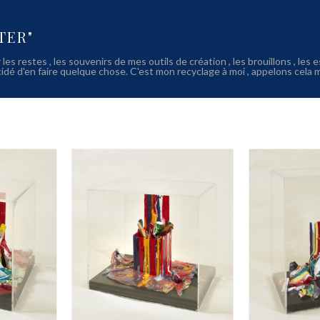
ETER"
 les restes , les souvenirs de mes outils de création , les brouillons , les e
cidé d'en faire quelque chose. C'est mon recyclage à moi , appelons cela