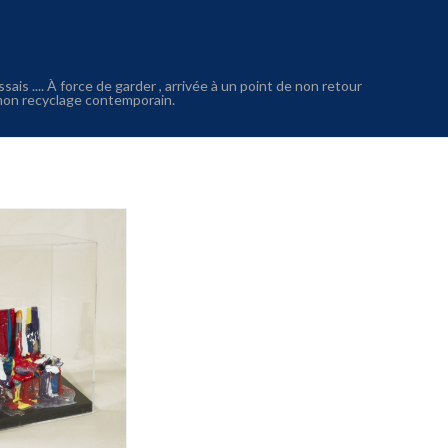
ssais .... À force de garder , arrivée à un point de non retour
 mon recyclage contemporain.