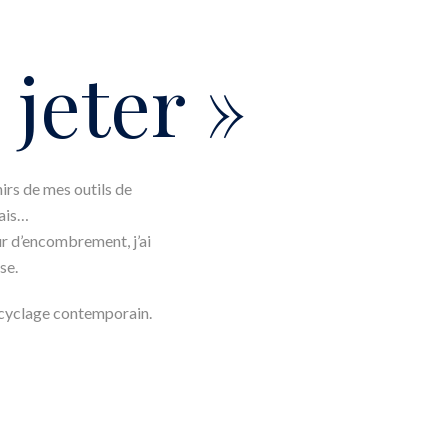
 jeter »
nirs de mes outils de
sais…
ur d’encombrement, j’ai
se.
ecyclage contemporain.